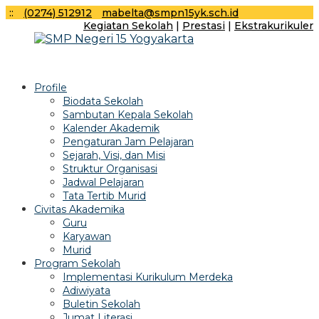
:
:
(0274) 512912
mabelta@smpn15yk.sch.id
Kegiatan Sekolah
|
Prestasi
|
Ekstrakurikuler
Profile
Biodata Sekolah
Sambutan Kepala Sekolah
Kalender Akademik
Pengaturan Jam Pelajaran
Sejarah, Visi, dan Misi
Struktur Organisasi
Jadwal Pelajaran
Tata Tertib Murid
Civitas Akademika
Guru
Karyawan
Murid
Program Sekolah
Implementasi Kurikulum Merdeka
Adiwiyata
Buletin Sekolah
Jumat Literasi