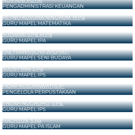
NUR AINI PUTRI
PENGADMINISTRASI KEUANGAN
RETNO KUSUMA NINGRUM, M.Pd
GURU MAPEL MATEMATIKA
SUDARMI,S.Pd.,M.Pd
GURU MAPEL IPA
Dra. FRANSISCHA WIDIYATI
GURU MAPEL SENI BUDAYA
SULISTYANI,S.Pd
GURU MAPEL IPS
FAJAR KUSUMAWATI,S.IP.
PENGELOLA PERPUSTAKAAN
ENDAH NUGROHO, S.Pd.
GURU MAPEL IPS
MACHSUN, S.Ag
GURU MAPEL PA ISLAM