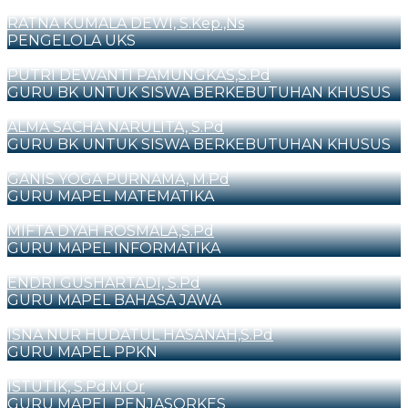
RATNA KUMALA DEWI, S.Kep.,Ns
PENGELOLA UKS
PUTRI DEWANTI PAMUNGKAS,S.Pd
GURU BK UNTUK SISWA BERKEBUTUHAN KHUSUS
ALMA SACHA NARULITA, S.Pd
GURU BK UNTUK SISWA BERKEBUTUHAN KHUSUS
GANIS YOGA PURNAMA, M.Pd
GURU MAPEL MATEMATIKA
MIFTA DYAH ROSMALA,S.Pd
GURU MAPEL INFORMATIKA
ENDRI GUSHARTADI, S.Pd
GURU MAPEL BAHASA JAWA
ISNA NUR HUDATUL HASANAH,S.Pd
GURU MAPEL PPKN
ISTUTIK, S.Pd.M.Or
GURU MAPEL PENJASORKES