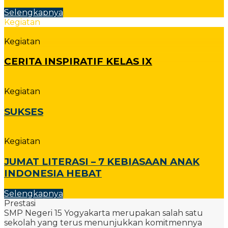
Selengkapnya
Kegiatan
Kegiatan
CERITA INSPIRATIF KELAS IX
Kegiatan
SUKSES
Kegiatan
JUMAT LITERASI – 7 KEBIASAAN ANAK
INDONESIA HEBAT
Selengkapnya
Prestasi
SMP Negeri 15 Yogyakarta merupakan salah satu
sekolah yang terus menunjukkan komitmennya