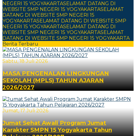
NEGERI 15 YOGYAKARTA
SELAMAT DATANG DI
WEBSITE SMP NEGERI 15 YOGYAKARTA
SELAMAT
DATANG DI WEBSITE SMP NEGERI 15
YOGYAKARTA
SELAMAT DATANG DI WEBSITE SMP
NEGERI 15 YOGYAKARTA
SELAMAT DATANG DI
WEBSITE SMP NEGERI 15 YOGYAKARTA
SELAMAT
DATANG DI WEBSITE SMP NEGERI 15 YOGYAKARTA
Berita Terbaru
Sabtu, 18 Juli 2026
MASA PENGENALAN LINGKUNGAN
SEKOLAH (MPLS) TAHUN AJARAN
2026/2027
Jumat, 17 Juli 2026
Jumat Sehat Awali Program Jumat
Karakter SMPN 15 Yogyakarta Tahun