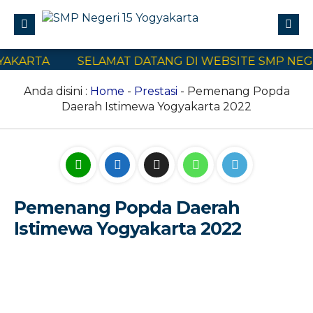
AKARTA
SELAMAT DATANG DI WEBSITE SMP NEGER
Profile
Civitas Akademika
Anda disini :
Home
-
Prestasi
- Pemenang Popda
Daerah Istimewa Yogyakarta 2022
Program Sekolah
E-Learning
SPMB
Kontak Kami
Pemenang Popda Daerah
Istimewa Yogyakarta 2022