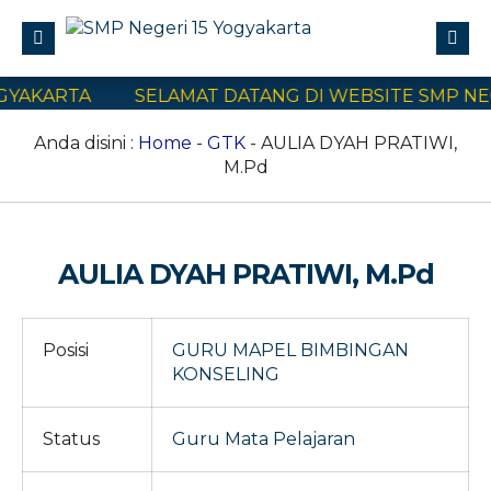
YAKARTA
SELAMAT DATANG DI WEBSITE SMP NEGE
Profile
Civitas Akademika
Anda disini :
Home
-
GTK
- AULIA DYAH PRATIWI,
M.Pd
Program Sekolah
E-Learning
SPMB
AULIA DYAH PRATIWI, M.Pd
Kontak Kami
Posisi
GURU MAPEL BIMBINGAN
KONSELING
Status
Guru Mata Pelajaran