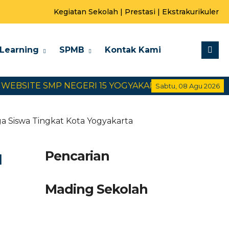
Kegiatan Sekolah
|
Prestasi
|
Ekstrakurikuler
-Learning
SPMB
Kontak Kami
BSITE SMP NEGERI 15 YOGYAKARTA
SELAMAT DAT
Sabtu, 08 Agu 2026
a Siswa Tingkat Kota Yogyakarta
u
Pencarian
Mading Sekolah