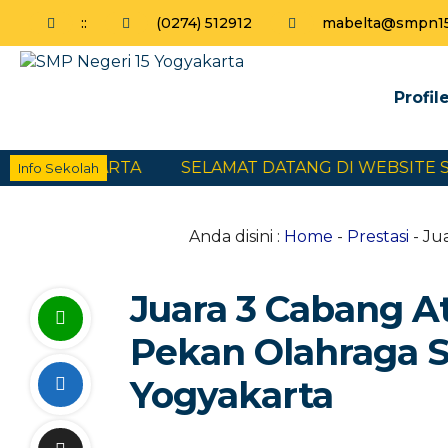
:
:
(0274) 512912
mabelta@smpn15y
Profil
5 YOGYAKARTA
SELAMAT DATANG DI WEBSITE SMP
Info Sekolah
Anda disini :
Home
-
Prestasi
- Ju
Juara 3 Cabang A
Pekan Olahraga S
Yogyakarta