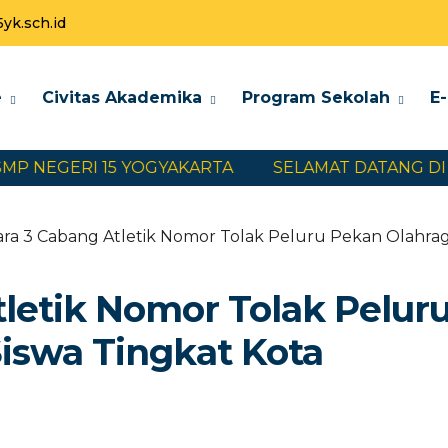
k.sch.id
e
Civitas Akademika
Program Sekolah
E
 NEGERI 15 YOGYAKARTA
SELAMAT DATANG DI WE
ara 3 Cabang Atletik Nomor Tolak Peluru Pekan Olahrag
tletik Nomor Tolak Pelur
iswa Tingkat Kota