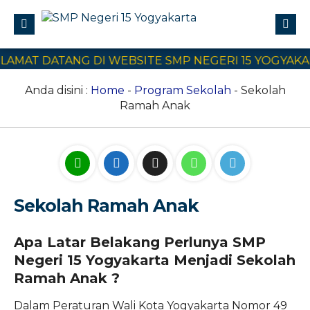
 DATANG DI WEBSITE SMP NEGERI 15 YOGYAKARTA
Profile
Civitas Akademika
Anda disini :
Home
-
Program Sekolah
-
Sekolah
Ramah Anak
Program Sekolah
E-Learning
SPMB
Kontak Kami
Sekolah Ramah Anak
Apa Latar Belakang Perlunya SMP
Negeri 15 Yogyakarta Menjadi Sekolah
Ramah Anak ?
Dalam Peraturan Wali Kota Yogyakarta Nomor 49