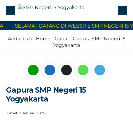
SELAMAT DATANG DI WEBSITE SMP NEGERI 15 Y
Profile
Civitas Akademika
Anda disini :
Home
-
Galeri
- Gapura SMP Negeri 15
Yogyakarta
Program Sekolah
E-Learning
SPMB
Kontak Kami
Gapura SMP Negeri 15
Yogyakarta
Jumat, 3 Januari 2025