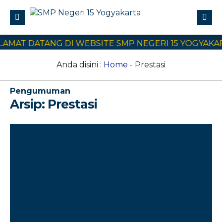
T DATANG DI WEBSITE SMP NEGERI 15 YOGYAKARTA
Profile
Civitas Akademika
Anda disini :
Home
-
Prestasi
Program Sekolah
Pengumuman
E-Learning
Arsip:
Prestasi
SPMB
Kontak Kami