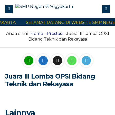
KARTA
SELAMAT DATANG DI WEBSITE SMP NEGERI
Profile
Civitas Akademika
Anda disini :
Home
-
Prestasi
- Juara III Lomba OPSI
Bidang Teknik dan Rekayasa
Program Sekolah
E-Learning
SPMB
Kontak Kami
Juara III Lomba OPSI Bidang
Teknik dan Rekayasa
Lainnya