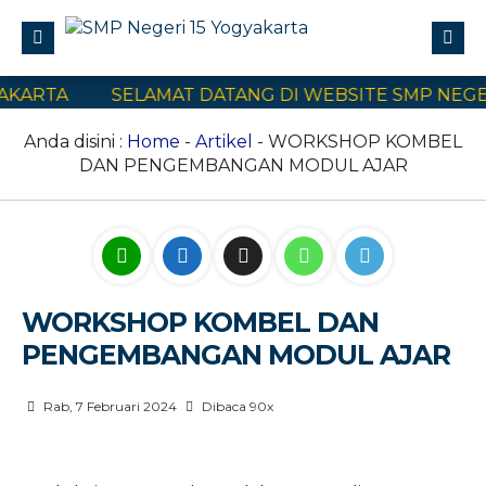
ARTA
SELAMAT DATANG DI WEBSITE SMP NEGERI 
Profile
Civitas Akademika
Anda disini :
Home
-
Artikel
- WORKSHOP KOMBEL
DAN PENGEMBANGAN MODUL AJAR
Program Sekolah
E-Learning
SPMB
Kontak Kami
WORKSHOP KOMBEL DAN
PENGEMBANGAN MODUL AJAR
Rab, 7 Februari 2024
Dibaca 90x