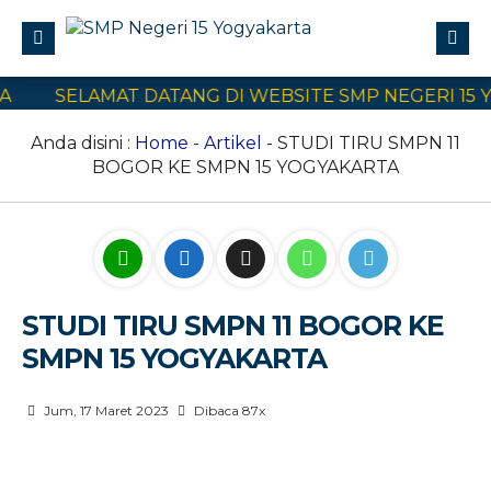
SELAMAT DATANG DI WEBSITE SMP NEGERI 15 YO
Profile
Civitas Akademika
Anda disini :
Home
-
Artikel
- STUDI TIRU SMPN 11
BOGOR KE SMPN 15 YOGYAKARTA
Program Sekolah
E-Learning
SPMB
Kontak Kami
STUDI TIRU SMPN 11 BOGOR KE
SMPN 15 YOGYAKARTA
Jum, 17 Maret 2023
Dibaca 87x