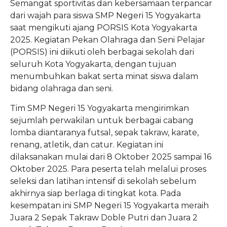
Perpustakaan
Semangat sportivitas dan kebersamaan terpancar
dari wajah para siswa SMP Negeri 15 Yogyakarta
Sekolah Inklusi
saat mengikuti ajang PORSIS Kota Yogyakarta
2025. Kegiatan Pekan Olahraga dan Seni Pelajar
Sekolah Ramah Anak
(PORSIS) ini diikuti oleh berbagai sekolah dari
Bimbingan Konseling
seluruh Kota Yogyakarta, dengan tujuan
menumbuhkan bakat serta minat siswa dalam
Sekolah Siaga Kependudukan
bidang olahraga dan seni.
Survei Kepuasan Masyarakat
Tim SMP Negeri 15 Yogyakarta mengirimkan
sejumlah perwakilan untuk berbagai cabang
lomba diantaranya futsal, sepak takraw, karate,
renang, atletik, dan catur. Kegiatan ini
dilaksanakan mulai dari 8 Oktober 2025 sampai 16
Oktober 2025. Para peserta telah melalui proses
seleksi dan latihan intensif di sekolah sebelum
akhirnya siap berlaga di tingkat kota. Pada
kesempatan ini SMP Negeri 15 Yogyakarta meraih
Juara 2 Sepak Takraw Doble Putri dan Juara 2