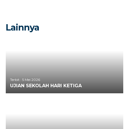
Perpustakaan
Sekolah Inklusi
Sekolah Ramah Anak
Lainnya
Bimbingan Konseling
Sekolah Siaga Kependudukan
Survei Kepuasan Masyarakat
Terbit : 5 Mei 2026
UJIAN SEKOLAH HARI KETIGA