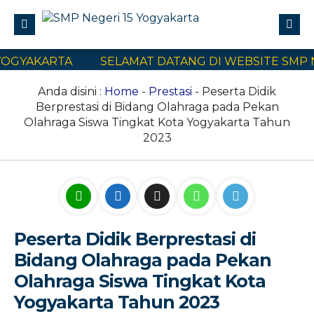
OGYAKARTA
SELAMAT DATANG DI WEBSITE SMP NE
Profile
Civitas Akademika
Biodata Sekolah
Anda disini :
Home
-
Prestasi
- Peserta Didik
Berprestasi di Bidang Olahraga pada Pekan
Program Sekolah
Sambutan Kepala Sekolah
Guru
Olahraga Siswa Tingkat Kota Yogyakarta Tahun
2023
E-Learning
Kalender Akademik
Karyawan
Implementasi Kurikulum Merdeka
SPMB
Pengaturan Jam Pelajaran
Murid
Adiwiyata
E-book
Kontak Kami
Sejarah, Visi, dan Misi
Buletin Sekolah
Geschool
SPMB ONLINE
Struktur Organisasi
Jumat Literasi
LITELIT
Informasi SPMB 2026
Peserta Didik Berprestasi di
Bidang Olahraga pada Pekan
Jadwal Pelajaran
Kuesioner SKM
Daftar Ulang
Olahraga Siswa Tingkat Kota
Tata Tertib Murid
Pendaftaran Lomba
Yogyakarta Tahun 2023