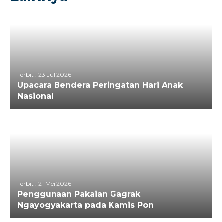
Perpustakaan
Sekolah Inklusi
Sekolah Ramah Anak
Bimbingan Konseling
Terbit : 23 Jul 2026
Sekolah Siaga Kependudukan
Upacara Bendera Peringatan Hari Anak
Nasional
Survei Kepuasan Masyarakat
Terbit : 21 Mei 2026
Penggunaan Pakaian Gagrak
Ngayogyakarta pada Kamis Pon