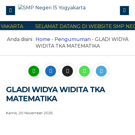
AKARTA
SELAMAT DATANG DI WEBSITE SMP NEGER
Profile
Civitas Akademika
Anda disini :
Home
-
Pengumuman
- GLADI WIDYA
WIDITA TKA MATEMATIKA
Program Sekolah
E-Learning
SPMB
Kontak Kami
GLADI WIDYA WIDITA TKA
MATEMATIKA
Kamis, 20 November 2025