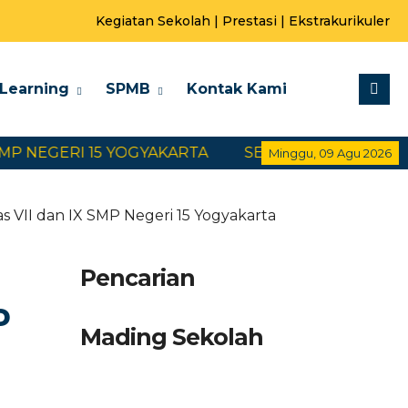
Kegiatan Sekolah
|
Prestasi
|
Ekstrakurikuler
-Learning
SPMB
Kontak Kami
ERI 15 YOGYAKARTA
SELAMAT DATANG DI WEBSIT
Minggu, 09 Agu 2026
VII dan IX SMP Negeri 15 Yogyakarta
Pencarian
P
Mading Sekolah