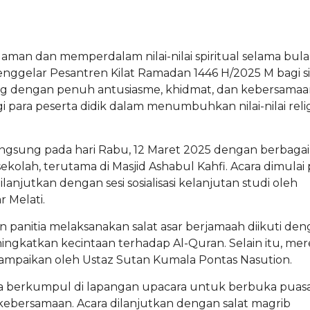
an dan memperdalam nilai-nilai spiritual selama bula
nggelar Pesantren Kilat Ramadan 1446 H/2025 M bagi s
sung dengan penuh antusiasme, khidmat, dan kebersamaa
ara peserta didik dalam menumbuhkan nilai-nilai reli
rlangsung pada hari Rabu, 12 Maret 2025 dengan berbagai
ekolah, terutama di Masjid Ashabul Kahfi. Acara dimulai
lanjutkan dengan sesi sosialisasi kelanjutan studi oleh
 Melati.
an panitia melaksanakan salat asar berjamaah diikuti de
ingkatkan kecintaan terhadap Al-Quran. Selain itu, me
mpaikan oleh Ustaz Sutan Kumala Pontas Nasution.
ta berkumpul di lapangan upacara untuk berbuka puas
ebersamaan. Acara dilanjutkan dengan salat magrib