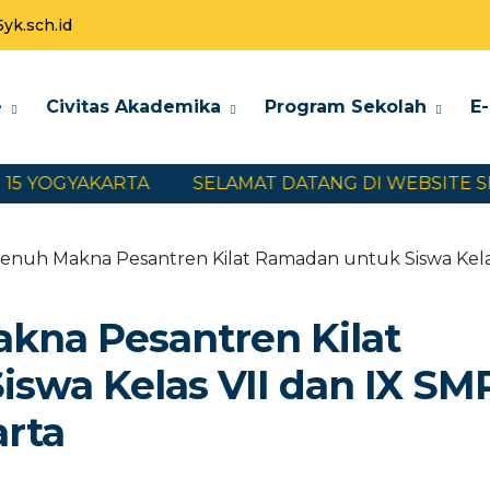
k.sch.id
e
Civitas Akademika
Program Sekolah
E
GYAKARTA
SELAMAT DATANG DI WEBSITE SMP NEG
nuh Makna Pesantren Kilat Ramadan untuk Siswa Kelas 
na Pesantren Kilat
swa Kelas VII dan IX SM
arta