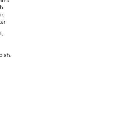
sama
ah
n,
ar.
X,
olah.