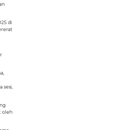
an
025 di
rerat
r
a,
sesi,
ang
t oleh