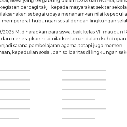
sosial, siswa yang tergabung dalam OSIS dan ROHIS, ber
giatan berbagi takjil kepada masyarakat sekitar sekol
 dilaksanakan sebagai upaya menanamkan nilai kepedulia
a mempererat hubungan sosial dengan lingkungan sekit
/2025 M, diharapkan para siswa, baik kelas VII maupun I
dan menerapkan nilai-nilai keislaman dalam kehidupan
menjadi sarana pembelajaran agama, tetapi juga momen
 kepedulian sosial, dan solidaritas di lingkungan sek