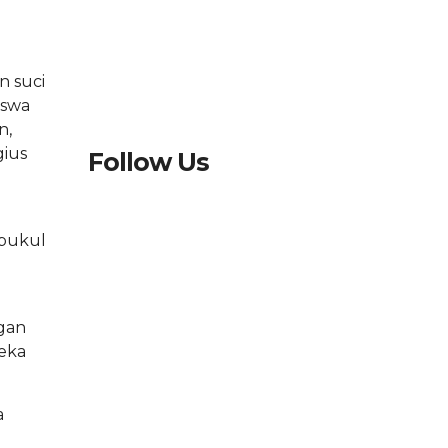
n suci
iswa
n,
gius
Follow Us
 pukul
ngan
reka
a