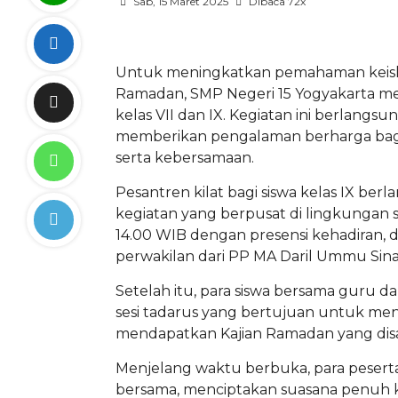
Sab, 15 Maret 2025
Dibaca 72x
Untuk meningkatkan pemahaman keislam
Ramadan, SMP Negeri 15 Yogyakarta me
kelas VII dan IX. Kegiatan ini berlang
memberikan pengalaman berharga bagi p
serta kebersamaan.
Pesantren kilat bagi siswa kelas IX be
kegiatan yang berpusat di lingkungan s
14.00 WIB dengan presensi kehadiran, di
perwakilan dari PP MA Daril Ummu Sinar
Setelah itu, para siswa bersama guru d
sesi tadarus yang bertujuan untuk men
mendapatkan Kajian Ramadan yang disa
Menjelang waktu berbuka, para peser
bersama, menciptakan suasana penuh k