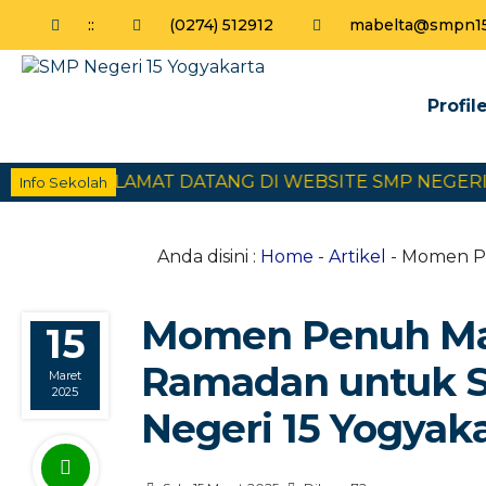
:
:
(0274) 512912
mabelta@smpn15y
Profil
SELAMAT DATANG DI WEBSITE SMP NEGERI 15 YO
Info Sekolah
Anda disini :
Home
-
Artikel
- Momen Pe
Momen Penuh Mak
15
Ramadan untuk Si
Maret
2025
Negeri 15 Yogyak