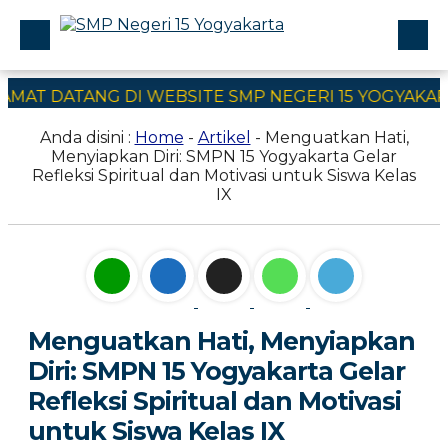
ATANG DI WEBSITE SMP NEGERI 15 YOGYAKARTA
Profile
Anda disini :
Home
-
Artikel
- Menguatkan Hati,
Civitas Akademika
Menyiapkan Diri: SMPN 15 Yogyakarta Gelar
Refleksi Spiritual dan Motivasi untuk Siswa Kelas
Program Sekolah
IX
E-Learning
SPMB
Kontak Kami
Menguatkan Hati, Menyiapkan
Diri: SMPN 15 Yogyakarta Gelar
Refleksi Spiritual dan Motivasi
untuk Siswa Kelas IX