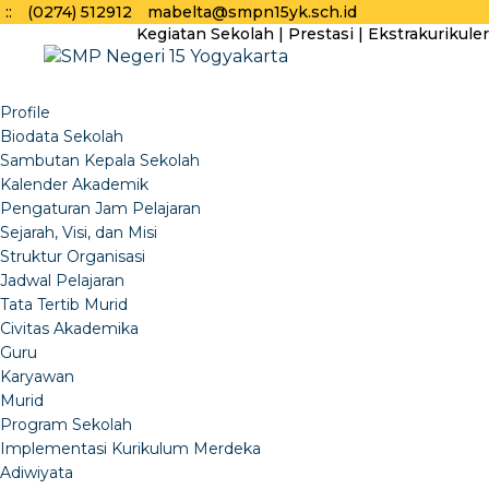
:
:
(0274) 512912
mabelta@smpn15yk.sch.id
Kegiatan Sekolah
|
Prestasi
|
Ekstrakurikuler
Profile
Biodata Sekolah
Sambutan Kepala Sekolah
Kalender Akademik
Pengaturan Jam Pelajaran
Sejarah, Visi, dan Misi
Struktur Organisasi
Jadwal Pelajaran
Tata Tertib Murid
Civitas Akademika
Guru
Karyawan
Murid
Program Sekolah
Implementasi Kurikulum Merdeka
Adiwiyata