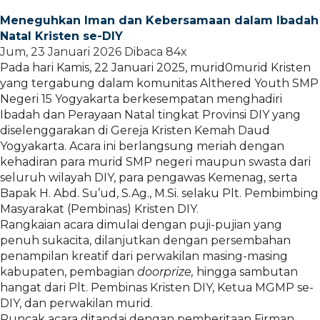
Meneguhkan Iman dan Kebersamaan dalam Ibadah
Natal Kristen se-DIY
Jum, 23 Januari 2026
Dibaca 84x
Pada hari Kamis, 22 Januari 2025, murid0murid Kristen
yang tergabung dalam komunitas Althered Youth SMP
Negeri 15 Yogyakarta berkesempatan menghadiri
Ibadah dan Perayaan Natal tingkat Provinsi DIY yang
diselenggarakan di Gereja Kristen Kemah Daud
Yogyakarta. Acara ini berlangsung meriah dengan
kehadiran para murid SMP negeri maupun swasta dari
seluruh wilayah DIY, para pengawas Kemenag, serta
Bapak H. Abd. Su’ud, S.Ag., M.Si. selaku Plt. Pembimbing
Masyarakat (Pembinas) Kristen DIY.
Rangkaian acara dimulai dengan puji-pujian yang
penuh sukacita, dilanjutkan dengan persembahan
penampilan kreatif dari perwakilan masing-masing
kabupaten, pembagian
doorprize,
hingga sambutan
hangat dari Plt. Pembinas Kristen DIY, Ketua MGMP se-
DIY, dan perwakilan murid.
Puncak acara ditandai dengan pemberitaan Firman