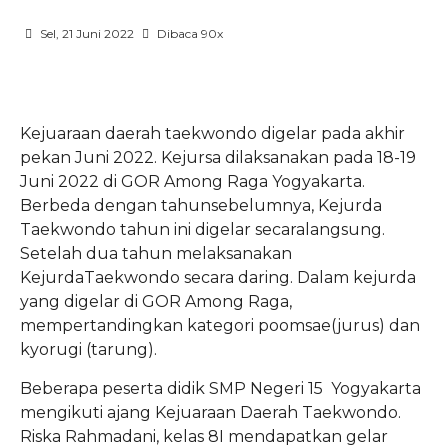
Sel, 21 Juni 2022
Dibaca 90x
Kejuaraan
daerah
taekwondo
digelar
pada
akhir
pekan Juni 2022.
Kejursa
dilaksanakan
pada 18-19
Juni 2022 di GOR Among Raga Yogyakarta.
Berbeda
dengan
tahun
sebelumnya
,
Kejurda
Taekwondo
tahun
ini
digelar
secara
langsung
.
Setelah
dua
tahun
melaksanakan
Kejurda
Taekwondo
secara
daring.
Dalam
kejurda
yang
digelar
di GOR Among Raga,
mempertandingkan
kategori
poomsae
(
jurus
) dan
kyorugi
(
tarung
).
Beberapa
peserta
didik
SMP Negeri 15 Yogyakarta
mengikuti
ajang
Kejuaraan
Daerah Taekwondo.
Riska
Rahmadani
,
kelas
8I
mendapatkan
gelar