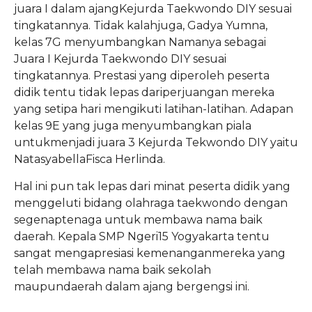
juara
I
dalam
ajang
Kejurda
Taekwondo DIY
sesuai
tingkatannya
. Tidak
kalah
juga,
Gadya
Yumna
,
kelas
7G
menyumbangkan
Namanya
sebagai
Juara
I
Kejurda
Taekwondo DIY
sesuai
tingkatannya
.
Prestasi
yang
diperoleh
peserta
didik
tentu
tidak
lepas
dari
perjuangan
mereka
yang
setipa
hari
mengikuti
l
atihan-latihan
. Adapan
kelas
9E yang juga
menyumbangkan
piala
untuk
menjadi
juara
3
Kejurda
Tekwondo
DIY
yaitu
Natasyabella
Fisca
Herlinda.
Hal
ini
pun
tak
lepas
dari
minat
peserta
didik
yang
menggeluti
bidang
olahraga
taekwondo
dengan
segenap
tenaga
untuk
membawa
nama
baik
daerah
.
Kepala
SMP
Ngeri
15 Yogyakarta
tentu
sangat
mengapresiasi
kemenangan
mereka
yang
telah
membawa
nama
baik
sekolah
maupun
daerah
dalam
ajang
bergengsi
ini
.