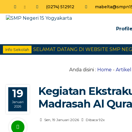
:
:
(0274) 512912
mabelta@smpn15y
Profil
RTA
SELAMAT DATANG DI WEBSITE SMP NEGERI 1
Info Sekolah
Anda disini :
Home
-
Artikel
Kegiatan Ekstrak
19
Madrasah Al Qura
Januari
2026
Sen, 19 Januari 2026
Dibaca 92x