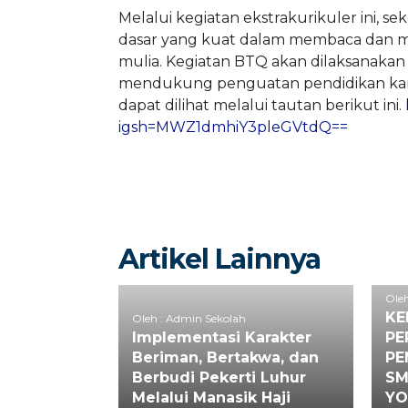
Melalui kegiatan ekstrakurikuler ini, se
dasar yang kuat dalam membaca dan me
mulia. Kegiatan BTQ akan dilaksanakan 
mendukung penguatan pendidikan karak
dapat dilihat melalui tautan berikut ini.
igsh=MWZ1dmhiY3pleGVtdQ==
Artikel Lainnya
Oleh
KE
Oleh : Admin Sekolah
Implementasi Karakter
PE
Beriman, Bertakwa, dan
PE
Berbudi Pekerti Luhur
SM
Melalui Manasik Haji
YO