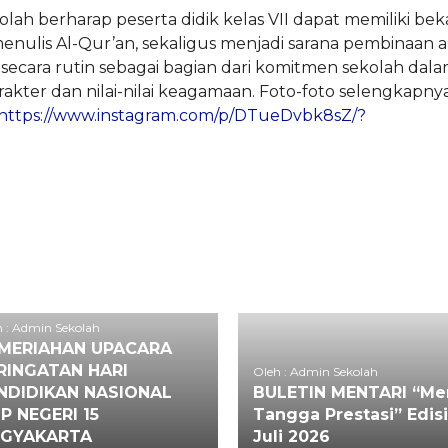
kolah berharap peserta didik kelas VII dapat memiliki bek
nulis Al-Qur’an, sekaligus menjadi sarana pembinaan 
secara rutin sebagai bagian dari komitmen sekolah dal
ter dan nilai-nilai keagamaan. Foto-foto selengkapny
https://www.instagram.com/p/DTueDvbk8sZ/?
 : Admin Sekolah
MERIAHAN UPACARA
RINGATAN HARI
Oleh : Admin Sekolah
NDIDIKAN NASIONAL
BULETIN MENTARI “Men
P NEGERI 15
Tangga Prestasi” Edisi
GYAKARTA
Juli 2026