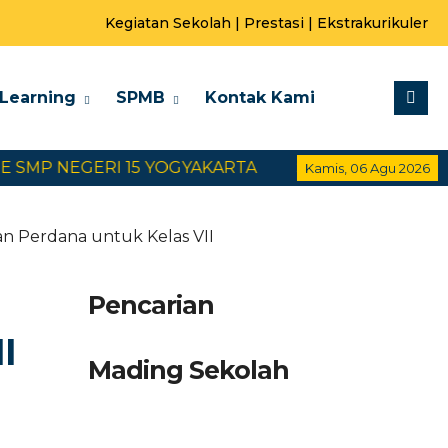
Kegiatan Sekolah
|
Prestasi
|
Ekstrakurikuler
-Learning
SPMB
Kontak Kami
P NEGERI 15 YOGYAKARTA
SELAMAT DATANG DI W
Kamis, 06 Agu 2026
an Perdana untuk Kelas VII
Pencarian
I
Mading Sekolah