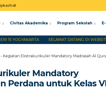
k.sch.id
e
Civitas Akademika
Program Sekolah
E
5 YOGYAKARTA
SELAMAT DATANG DI WEBSITE SM
- Kegiatan Ekstrakurikuler Mandatory Madrasah Al Qur
urikuler Mandatory
n Perdana untuk Kelas VI