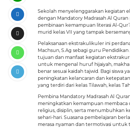
Sekolah menyelenggarakan kegiatan eks
dengan Mandatory Madrasah Al Quran pe
pembinaan kemampuan literasi Al-Qur’an 
murid kelas VII yang tampak bersemang
Pelaksanaan ekstrakulikuler ini perda
Machsun, S.Ag sebagi guru Pendidikan
tujuan dan manfaat kegiatan ekstrakuri
untuk mengenal huruf hijaiyah, makhar
benar sesuai kaidah tajwid. Bagi siswa
peningkatan kelancaran dan ketepatan 
yang terdiri dari kelas Tilawah, kelas Tahs
Pembina Mandatory Madrasah Al Quran 
meningkatkan kemampuan membaca dan
religius, disiplin, serta menumbuhkan 
sehari-hari. Suasana pembelajaran ber
merasa nyaman dan termotivasi untuk te