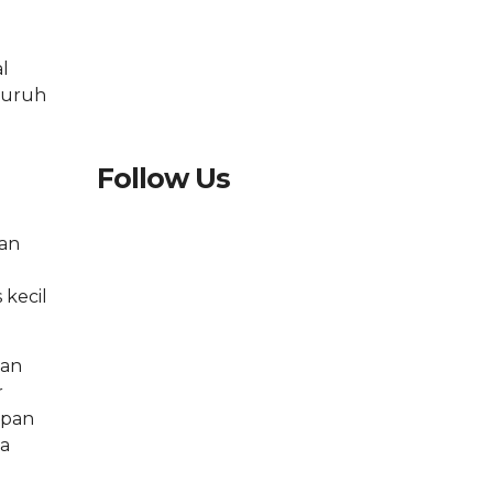
l
eluruh
Follow Us
dan
 kecil
uan
r
upan
wa