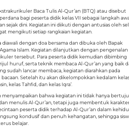
trakurikuler Baca Tulis Al-Qur’an (BTQ) atau disebut
rdana bagi peserta didik kelas VII sebagai langkah awa
sejak dini. Kegiatan ini diikuti dengan antusias oleh s
at mengikuti setiap rangkaian kegiatan.
na diawali dengan doa bersama dan dibuka oleh Bapak
 Agama Islam. Kegiatan dilanjutkan dengan pengenalan
kuler tersebut. Para peserta didik kemudian dibimbing
ijul huruf, serta teknik membaca Al-Qur’an yang baik 
 yang sudah lancar membaca, kegiatan diarahkan pada
bacaan. Setelah itu akan dikelompokkan kedalam kelas
in, kelas Tahfid, dan kelas Iqra’.
menyampaikan bahwa kegiatan ini tidak hanya bertuj
 menulis Al-Qur’an, tetapi juga membentuk karakte
kecintaan peserta didik terhadap Al-Qur’an dalam kehid
langsung kondusif dan penuh kehangatan, sehingga sis
rus belajar.