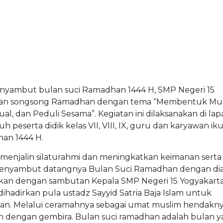
enyambut bulan suci Ramadhan 1444 H, SMP Negeri 15
jian songsong Ramadhan dengan tema “Membentuk Mu
al, dan Peduli Sesama”. Kegiatan ini dilaksanakan di la
 peserta didik kelas VII, VIII, IX, guru dan karyawan ik
han 1444 H.
a menjalin silaturahmi dan meningkatkan keimanan serta
enyambut datangnya Bulan Suci Ramadhan dengan dia
tkan dengan sambutan Kepala SMP Negeri 15 Yogyakarta
hadirkan pula ustadz Sayyid Satria Baja Islam untuk
an. Melalui ceramahnya sebagai umat muslim hendakny
 dengan gembira. Bulan suci ramadhan adalah bulan 