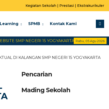
Kegiatan Sekolah
|
Prestasi
|
Ekstrakurikuler
-Learning
SPMB
Kontak Kami
E SMP NEGERI 15 YOGYAKARTA
SELAMAT DATANG
Rabu, 05 Agu 2026
TUAL DI KALANGAN SMP NEGERI 15 YOGYAKARTA
Pencarian
L
Mading Sekolah
TA