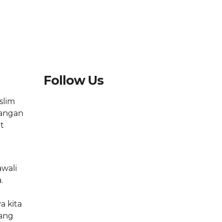
Follow Us
slim
pangan
ut
wali
.
a kita
yang