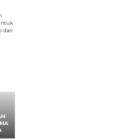
h
untuk
 dari
AM
AMA
A