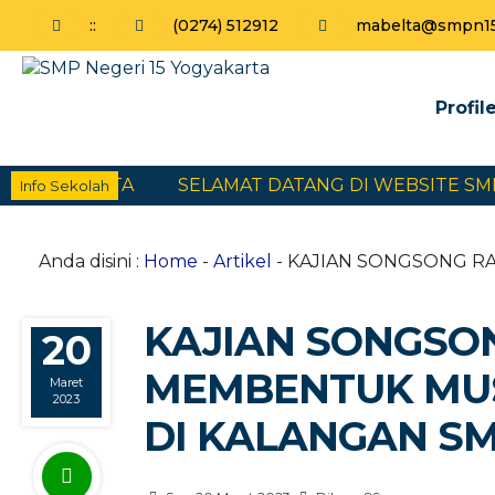
:
:
(0274) 512912
mabelta@smpn15y
Profil
GYAKARTA
SELAMAT DATANG DI WEBSITE SMP NEG
Info Sekolah
Anda disini :
Home
-
Artikel
- KAJIAN SONGSONG R
KAJIAN SONGSO
20
MEMBENTUK MUS
Maret
2023
DI KALANGAN SM