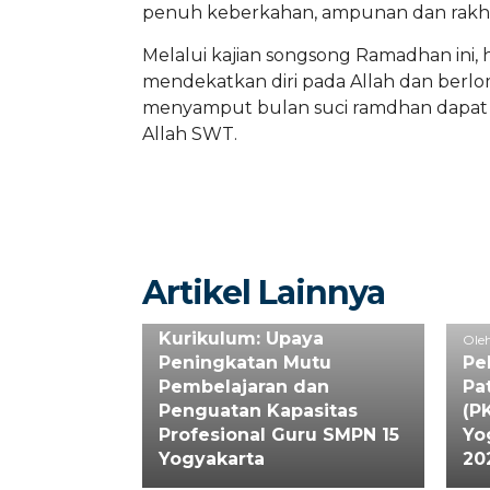
penuh keberkahan, ampunan dan rakhma
Melalui kajian songsong Ramadhan ini, 
mendekatkan diri pada Allah dan berl
menyamput bulan suci ramdhan dapat 
Allah SWT.
Oleh : Admin Sekolah
Artikel Lainnya
Workshop
Pengembangan
Kurikulum: Upaya
Oleh
Peningkatan Mutu
Pe
Pembelajaran dan
Pa
Penguatan Kapasitas
(P
Profesional Guru SMPN 15
Yo
Yogyakarta
20