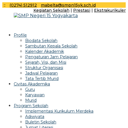
:
:
(0274) 512912
mabelta@smpn15yk.sch.id
Kegiatan Sekolah
|
Prestasi
|
Ekstrakurikuler
Profile
Biodata Sekolah
Sambutan Kepala Sekolah
Kalender Akademik
Pengaturan Jam Pelajaran
Sejarah, Visi, dan Misi
Struktur Organisasi
Jadwal Pelajaran
Tata Tertib Murid
Civitas Akademika
Guru
Karyawan
Murid
Program Sekolah
Implementasi Kurikulum Merdeka
Adiwiyata
Buletin Sekolah
Jumat Literasi