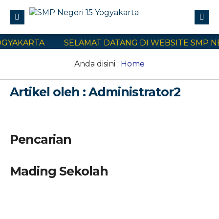
GYAKARTA
SELAMAT DATANG DI WEBSITE SMP NE
Profile
Civitas Akademika
Anda disini :
Home
Program Sekolah
Artikel oleh : Administrator2
E-Learning
SPMB
Kontak Kami
Pencarian
Mading Sekolah