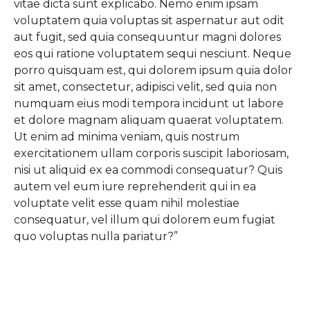
vitae dicta sunt explicabo. Nemo enim ipsam
voluptatem quia voluptas sit aspernatur aut odit
aut fugit, sed quia consequuntur magni dolores
eos qui ratione voluptatem sequi nesciunt. Neque
porro quisquam est, qui dolorem ipsum quia dolor
sit amet, consectetur, adipisci velit, sed quia non
numquam eius modi tempora incidunt ut labore
et dolore magnam aliquam quaerat voluptatem.
Ut enim ad minima veniam, quis nostrum
exercitationem ullam corporis suscipit laboriosam,
nisi ut aliquid ex ea commodi consequatur? Quis
autem vel eum iure reprehenderit qui in ea
voluptate velit esse quam nihil molestiae
consequatur, vel illum qui dolorem eum fugiat
quo voluptas nulla pariatur?”