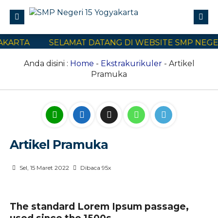
ARTA
SELAMAT DATANG DI WEBSITE SMP NEGERI 
Profile
Civitas Akademika
Anda disini :
Home
-
Ekstrakurikuler
- Artikel
Pramuka
Program Sekolah
E-Learning
SPMB
Kontak Kami
Artikel Pramuka
Sel, 15 Maret 2022
Dibaca 95x
The standard Lorem Ipsum passage,