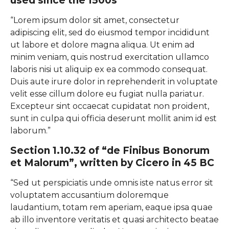
used since the 1500s
“Lorem ipsum dolor sit amet, consectetur
adipiscing elit, sed do eiusmod tempor incididunt
ut labore et dolore magna aliqua. Ut enim ad
minim veniam, quis nostrud exercitation ullamco
laboris nisi ut aliquip ex ea commodo consequat.
Duis aute irure dolor in reprehenderit in voluptate
velit esse cillum dolore eu fugiat nulla pariatur.
Excepteur sint occaecat cupidatat non proident,
sunt in culpa qui officia deserunt mollit anim id est
laborum.”
Section 1.10.32 of “de Finibus Bonorum
et Malorum”, written by Cicero in 45 BC
“Sed ut perspiciatis unde omnis iste natus error sit
voluptatem accusantium doloremque
laudantium, totam rem aperiam, eaque ipsa quae
ab illo inventore veritatis et quasi architecto beatae