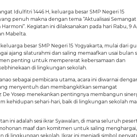
ngat Idulfitri 1446 H, keluarga besar SMP Negeri 15
 yang penuh makna dengan tema “Aktualisasi Semangat
armoni”. Kegiatan ini dilaksanakan pada hari Rabu, 9 Ap
an Mabelta.
h keluarga besar SMP Negeri 15 Yogyakarta, mulai dari gu
agai ajang silaturahmi dan saling memaafkan usai bulan s
momen penting untuk mempererat kebersamaan dan
 kebhinekaan di lingkungan sekolah.
ao sebagai pembicara utama, acara ini diwarnai denga
 yang menyentuh dan membangkitkan semangat
dz De Yosep menekankan pentingnya membangun siner
m kehidupan sehari-hari, baik di lingkungan sekolah 
n ini adalah sesi ikrar Syawalan, di mana seluruh peser
mohonan maaf dan komitmen untuk saling menghargai,
di lingkungan sekolah. Ikrar ini menjadi simbol penya