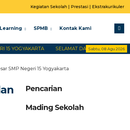
Kegiatan Sekolah
|
Prestasi
|
Ekstrakurikuler
-Learning
SPMB
Kontak Kami
 YOGYAKARTA
SELAMAT DATANG DI WEBSITE SMP 
Sabtu, 08 Agu 2026
esar SMP Negeri 15 Yogyakarta
lan
Pencarian
Mading Sekolah