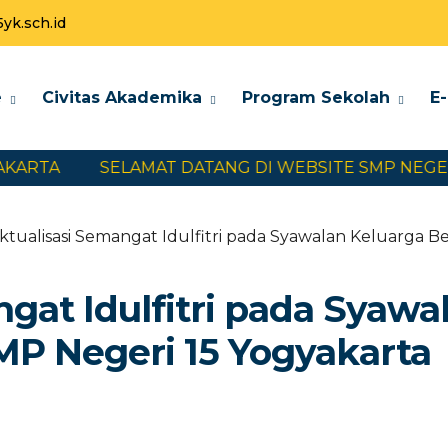
k.sch.id
e
Civitas Akademika
Program Sekolah
E
TA
SELAMAT DATANG DI WEBSITE SMP NEGERI 15
ktualisasi Semangat Idulfitri pada Syawalan Keluarga B
gat Idulfitri pada Syawa
MP Negeri 15 Yogyakarta