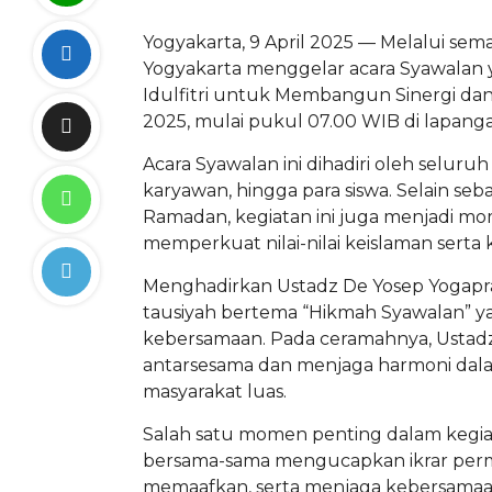
Yogyakarta, 9 April 2025 — Melalui sema
Yogyakarta menggelar acara Syawalan
Idulfitri untuk Membangun Sinergi dan H
2025, mulai pukul 07.00 WIB di lapang
Acara Syawalan ini dihadiri oleh seluru
karyawan, hingga para siswa. Selain seb
Ramadan, kegiatan ini juga menjadi 
memperkuat nilai-nilai keislaman serta
Menghadirkan Ustadz De Yosep Yogapran
tausiyah bertema “Hikmah Syawalan”
kebersamaan. Pada ceramahnya, Usta
antarsesama dan menjaga harmoni dala
masyarakat luas.
Salah satu momen penting dalam kegiata
bersama-sama mengucapkan ikrar per
memaafkan, serta menjaga kebersamaan 