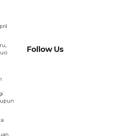
ril
ru,
Follow Us
uci
n
gi
maupun
ta
tuan