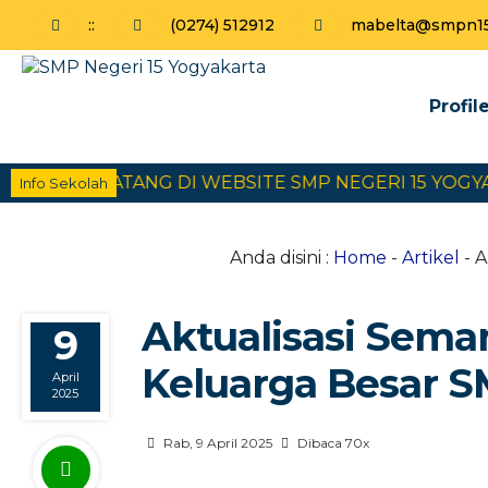
:
:
(0274) 512912
mabelta@smpn15y
Profil
MAT DATANG DI WEBSITE SMP NEGERI 15 YOGYAKAR
Info Sekolah
Anda disini :
Home
-
Artikel
- A
Aktualisasi Seman
9
Keluarga Besar S
April
2025
Rab, 9 April 2025
Dibaca 70x