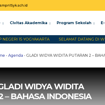
mpn15yk.sch.id
e
Civitas Akademika
Program Sekolah
E
EGERI 15 YOGYAKARTA
SELAMAT DATANG DI WEBS
me
-
Agenda
- GLADI WIDYA WIDITA PUTARAN 2 – BAH
GLADI WIDYA WIDITA
2 – BAHASA INDONESIA