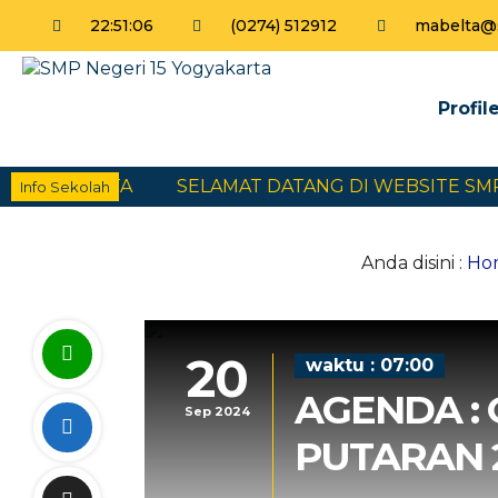
22
:
51
:
06
(0274) 512912
mabelta@s
Profil
YOGYAKARTA
SELAMAT DATANG DI WEBSITE SMP N
Info Sekolah
Anda disini :
Ho
20
waktu : 07:00
AGENDA : 
Sep 2024
PUTARAN 