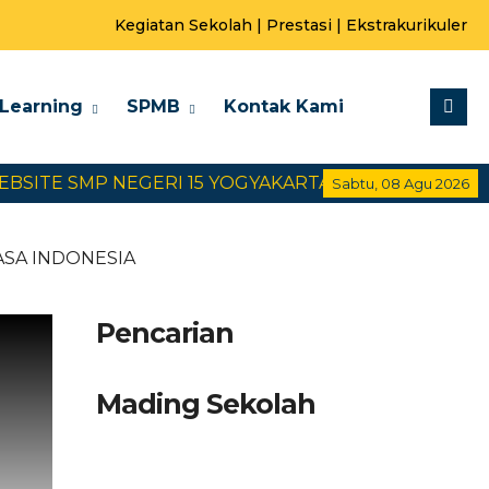
Kegiatan Sekolah
|
Prestasi
|
Ekstrakurikuler
-Learning
SPMB
Kontak Kami
ITE SMP NEGERI 15 YOGYAKARTA
SELAMAT DATAN
Sabtu, 08 Agu 2026
ASA INDONESIA
Pencarian
Mading Sekolah