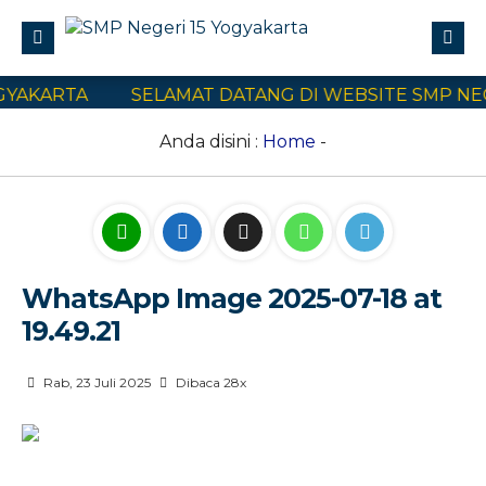
YAKARTA
SELAMAT DATANG DI WEBSITE SMP NEGE
Profile
Civitas Akademika
Anda disini :
Home
-
Program Sekolah
E-Learning
SPMB
WhatsApp Image 2025-07-18 at
Kontak Kami
19.49.21
Rab, 23 Juli 2025
Dibaca 28x