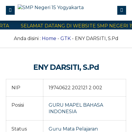
TA
SELAMAT DATANG DI WEBSITE SMP NEGERI 15
Profile
Civitas Akademika
Anda disini :
Home
-
GTK
- ENY DARSITI, S.Pd
Program Sekolah
E-Learning
ENY DARSITI, S.Pd
SPMB
Kontak Kami
NIP
19740622 202121 2 002
Posisi
GURU MAPEL BAHASA
INDONESIA
Status
Guru Mata Pelajaran