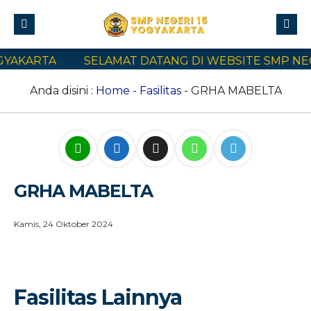
YAKARTA
SELAMAT DATANG DI WEBSITE SMP NEGE
Profile
Civitas Akademika
Anda disini :
Home
-
Fasilitas
- GRHA MABELTA
Program Sekolah
E-Learning
SPMB
GRHA MABELTA
Kontak Kami
Kamis, 24 Oktober 2024
Fasilitas Lainnya